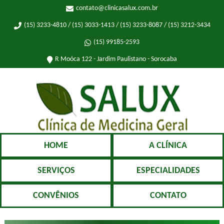
contato@clinicasalux.com.br
(15) 3233-4810 / (15) 3033-1413 / (15) 3233-8087 / (15) 3212-3434
(15) 99185-2593
R Moóca 122 - Jardim Paulistano - Sorocaba
HOME
A CLÍNICA
SERVIÇOS
ESPECIALIDADES
CONVÊNIOS
CONTATO